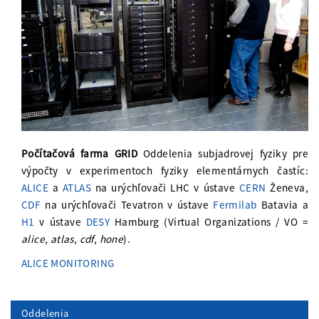
Počítačová farma GRID
Oddelenia subjadrovej fyziky pre
výpočty v experimentoch fyziky elementárnych častíc:
ALICE
a
ATLAS
na urýchľovači LHC v ústave
CERN
Ženeva,
CDF
na urýchľovači Tevatron v ústave
Fermilab
Batavia a
H1
v ústave
DESY
Hamburg (Virtual Organizations / VO =
alice
,
atlas
,
cdf
,
hone
).
ALICE MONITORING
Oddelenia