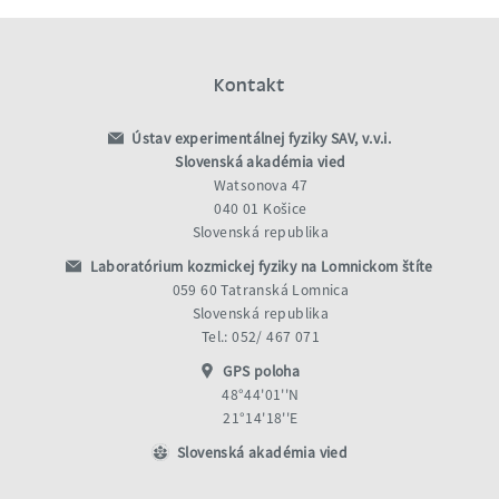
Kontakt
Ústav experimentálnej fyziky SAV, v.v.i.
Slovenská akadémia vied
Watsonova 47
040 01 Košice
Slovenská republika
Laboratórium kozmickej fyziky na Lomnickom štíte
059 60 Tatranská Lomnica
Slovenská republika
Tel.: 052/ 467 071
GPS poloha
48°44'01''N
21°14'18''E
Slovenská akadémia vied