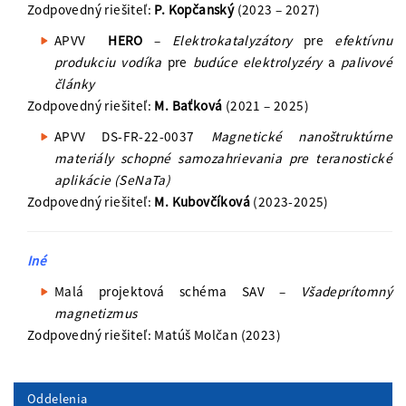
Zodpovedný riešiteľ:
P. Kopčanský
(2023 – 2027)
APVV
HERO
–
Elektrokatalyzátory
pre
efektívnu
produkciu vodíka
pre
budúce elektrolyzéry
a
palivové
články
Zodpovedný riešiteľ:
M. Baťková
(2021 – 2025)
APVV DS-FR-22-0037
Magnetické nanoštruktúrne
materiály schopné samozahrievania pre teranostické
aplikácie (SeNaTa)
Zodpovedný riešiteľ:
M. Kubovčíková
(2023-2025)
Iné
Malá projektová schéma SAV –
Všadeprítomný
magnetizmus
Zodpovedný riešiteľ: Matúš Molčan (2023)
Oddelenia