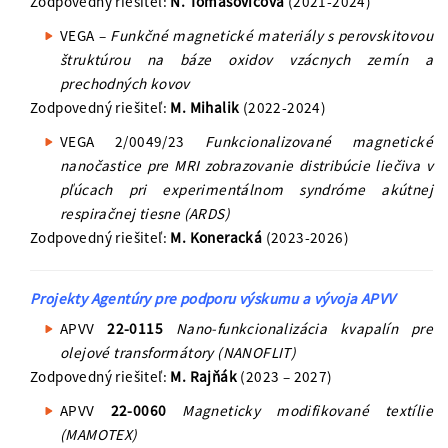
Zodpovedný riešiteľ:
N. Tomašovičová
(2021-2024)
VEGA –
Funkčné magnetické materiály s perovskitovou
štruktúrou na báze oxidov vzácnych zemín a
prechodných kovov
Zodpovedný riešiteľ:
M. Mihalik
(2022-2024)
VEGA 2/0049/23
Funkcionalizované magnetické
nanočastice pre MRI zobrazovanie distribúcie liečiva v
pľúcach pri experimentálnom syndróme akútnej
respiračnej tiesne (ARDS)
Zodpovedný riešiteľ:
M. Koneracká
(2023-2026)
Projekty Agentúry pre podporu výskumu a vývoja APVV
APVV
22-0115
Nano-funkcionalizácia kvapalín pre
olejové transformátory (NANOFLIT)
Zodpovedný riešiteľ:
M. Rajňák
(2023 – 2027)
APVV
22-0060
Magneticky modifikované textílie
(MAMOTEX)