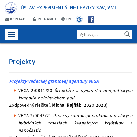
ÚSTAV EXPERIMENTÁLNEJ FYZIKY SAV, V.V.I.
KONTAKT
INTRANET
EN
Projekty
Projekty Vedeckej grantovej agentúry VEGA
VEGA 2/0011/20
Štruktúra a dynamika magnetických
kvapalín v elektrickom poli
Zodpovedný riešiteľ:
Michal Rajňák
(2020-2023)
VEGA 2/0043/21
Procesy samousporiadania v mäkkých
hybridných zmesiach kvapalných kryštálov a
nanočastíc