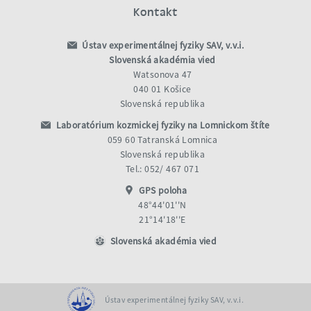
Kontakt
Ústav experimentálnej fyziky SAV, v.v.i.
Slovenská akadémia vied
Watsonova 47
040 01 Košice
Slovenská republika
Laboratórium kozmickej fyziky na Lomnickom štíte
059 60 Tatranská Lomnica
Slovenská republika
Tel.: 052/ 467 071
GPS poloha
48°44'01''N
21°14'18''E
Slovenská akadémia vied
Ústav experimentálnej fyziky SAV, v.v.i.