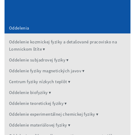
Fax:
+421 55 633 6292
E-mail:
skorvi@saske.sk
Oddelenia
Oddelenie kozmickej fyziky a detašované pracovisko na
Lomnickom štíte
Oddelenie subjadrovej fyziky
Oddelenie fyziky magnetických javov
Centrum fyziky nízkych teplôt
Oddelenie biofyziky
Oddelenie teoretickej fyziky
Oddelenie experimentálnej chemickej fyziky
Oddelenie materiálovej fyziky