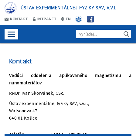
ÚSTAV EXPERIMENTÁLNEJ FYZIKY SAV, V.V.I.
KONTAKT
INTRANET
EN
Kontakt
Vedúci oddelenia aplikovaného magnetizmu a
nanomateriálov
RNDr. Ivan Škorvánek, CSc.
Ústav experimentálnej fyziky SAV, v.v.i.,
Watsonova 47
040 01 Košice
Telefón:
+421 55 792 2274