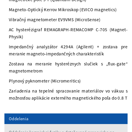
Magneto-Optický Kerrov Mikroskop (EVICO magnetics)
Vibračný magnetometer EV9VMS (MicroSense)
AC hysterézigraf REMAGRAPH-REMACOMP C-705 (Magnet-
Physik)
Impedančný analyzátor 4294A (Agilent) + zostava pre
meranie magneto-impedančných charakteristík
Zostava na meranie hysteréznych slučiek s „flux-gate“
magnetometrom
Plynový pyknometer (Micromeritics)
Zariadenia na tepelné spracovanie materiálov vo vákuu s
možnosťou aplikácie externého magnetického poľa do 0.8 T
Oddelenia