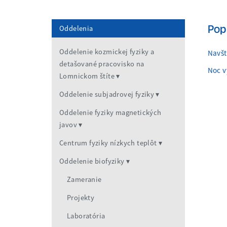
Pop
Oddelenia
Oddelenie kozmickej fyziky a
Navšt
detašované pracovisko na
Noc 
Lomnickom štíte
Oddelenie subjadrovej fyziky
Oddelenie fyziky magnetických
javov
Centrum fyziky nízkych teplôt
Oddelenie biofyziky
Zameranie
Projekty
Laboratória