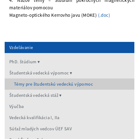
4. Názov témy – Štúdium pokročilých magnetických
materiálov pomocou
Magneto-optického Kerrovho javu (MOKE)
(.doc)
Vzdelávanie
PhD. štúdium
Študentská vedecká výpomoc
Témy pre študentskú vedeckú výpomoc
Študentská vedecká stáž
Výučba
Vedecká kvalifikácia I, IIa
Súťaž mladých vedcov ÚEF SAV