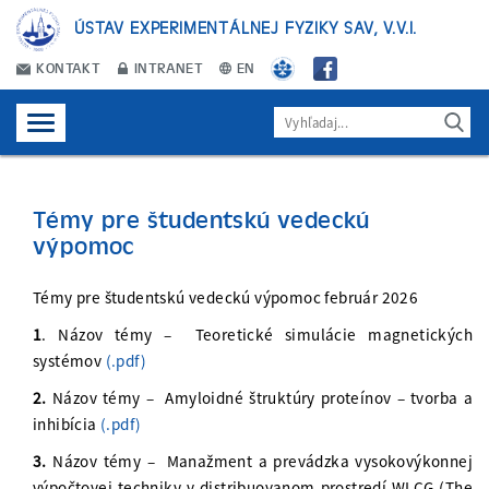
ÚSTAV EXPERIMENTÁLNEJ FYZIKY SAV, V.V.I.
KONTAKT
INTRANET
EN
Témy pre študentskú vedeckú
výpomoc
Témy pre študentskú vedeckú výpomoc február 2026
1
. Názov témy – Teoretické simulácie magnetických
systémov
(.pdf)
2.
Názov témy – Amyloidné štruktúry proteínov – tvorba a
inhibícia
(.pdf)
3.
Názov témy – Manažment a prevádzka vysokovýkonnej
výpočtovej techniky v distribuovanom prostredí WLCG (The