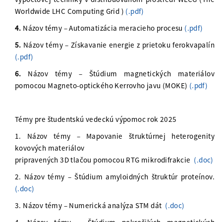
Worldwide LHC Computing Grid )
(.pdf)
4.
Názov témy – Automatizácia meracieho procesu
(.pdf)
5.
Názov témy – Získavanie energie z prietoku ferokvapalín
(.pdf)
6.
Názov témy – Štúdium magnetických materiálov
pomocou Magneto-optického Kerrovho javu (MOKE)
(.pdf)
Témy pre študentskú vedeckú výpomoc rok 2025
1. Názov témy – Mapovanie štruktúrnej heterogenity
kovových materiálov
pripravených 3D tlačou pomocou RTG mikrodifrakcie
(.doc)
2. Názov témy – Štúdium amyloidných štruktúr proteínov.
(.doc)
3. Názov témy – Numerická analýza STM dát
(.doc)