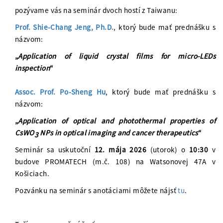
pozývame vás na seminár dvoch hostí z Taiwanu:
Prof. Shie-Chang Jeng, Ph.D.
, ktorý bude mať prednášku s
názvom:
„
Application of liquid crystal films for micro-LEDs
inspection
“
Assoc. Prof. Po-Sheng Hu
, ktorý bude mať prednášku s
názvom:
„
Application of optical and photothermal properties of
CsWO
NPs in optical imaging and cancer therapeutics
“
3
Seminár sa uskutoční
12. mája 2026
(utorok) o
10:30
v
budove PROMATECH (m.č. 108) na Watsonovej 47A v
Košiciach.
Pozvánku na seminár s anotáciami môžete nájsť
tu
.