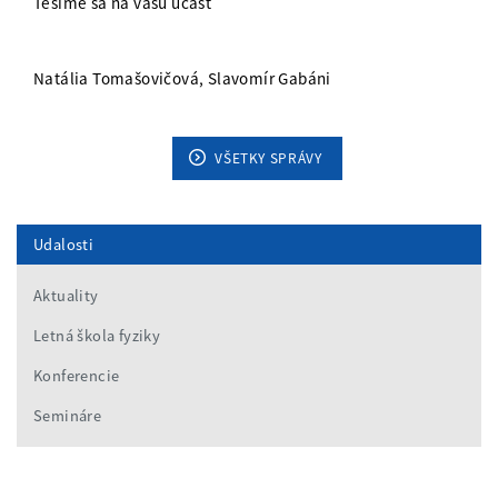
Tešíme sa na vašu účasť
Natália Tomašovičová, Slavomír Gabáni
VŠETKY SPRÁVY
Udalosti
Aktuality
Letná škola fyziky
Konferencie
Semináre