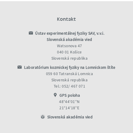
Kontakt
Ústav experimentálnej fyziky SAV, v.v.i.
Slovenská akadémia vied
Watsonova 47
040 01 Košice
Slovenská republika
Laboratórium kozmickej fyziky na Lomnickom štíte
059 60 Tatranská Lomnica
Slovenská republika
Tel.: 052/ 467 071
GPS poloha
48°44'01''N
21°14'18''E
Slovenská akadémia vied