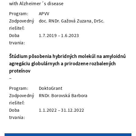
with Alzheimer´s disease
Program:
APVV
Zodpovedný
doc. RNDr. Gažová Zuzana, DrSc.
riešiteľ:
Doba
1.7.2019 – 1.6.2023
trvania:
Štúdium pôsobenia hybridných molekúl na amyloidnú
agregáciu globulárnych a prirodzene rozbalených
proteínov
–
Program:
DoktoGrant
Zodpovedný
RNDr. Borovská Barbora
riešiteľ:
Doba
1.1.2022 – 31.12.2022
trvania: