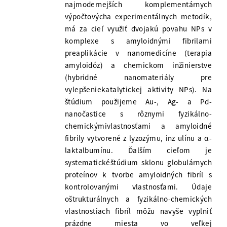
najmodernejších komplementárnych
výpočtovýcha experimentálnych metodík,
má za cieľ využiť dvojakú povahu NPs v
komplexe s amyloidnými fibrilami
preaplikácie v nanomedicíne (terapia
amyloidóz) a chemickom inžinierstve
(hybridné nanomateriály pre
vylepšeniekatalytickej aktivity NPs). Na
štúdium použijeme Au-, Ag- a Pd-
nanočastice s rôznymi fyzikálno-
chemickýmivlastnosťami a amyloidné
fibrily vytvorené z lyzozýmu, inz ulínu a α-
laktalbumínu. Ďalším cieľom je
systematickéštúdium sklonu globulárnych
proteínov k tvorbe amyloidných fibríl s
kontrolovanými vlastnosťami. Údaje
oštrukturálnych a fyzikálno-chemických
vlastnostiach fibríl môžu navyše vyplniť
prázdne miesta vo veľkej