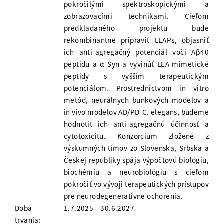
pokročilými spektroskopickými a
zobrazovacími technikami. Cieľom
predkladaného projektu bude
rekombinantne pripraviť LEAPs, objasniť
ich anti-agregačný potenciál voči Aβ40
peptidu a α-Syn a vyvinúť LEA-mimetické
peptidy s vyšším terapeutickým
potenciálom. Prostredníctvom in vitro
metód, neurálnych bunkových modelov a
in vivo modelov AD/PD-C. elegans, budeme
hodnotiť ich anti-agregačnú účinnosť a
cytotoxicitu. Konzorcium zložené z
výskumných tímov zo Slovenska, Srbska a
Českej republiky spája výpočtovú biológiu,
biochémiu a neurobiológiu s cieľom
pokročiť vo vývoji terapeutických prístupov
pre neurodegeneratívne ochorenia.
Doba
1.7.2025 – 30.6.2027
trvania: