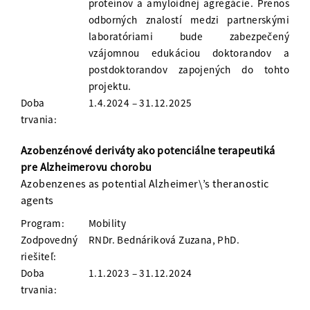
proteínov a amyloidnej agregácie. Prenos
odborných znalostí medzi partnerskými
laboratóriami bude zabezpečený
vzájomnou edukáciou doktorandov a
postdoktorandov zapojených do tohto
projektu.
Doba
1.4.2024 – 31.12.2025
trvania:
Azobenzénové deriváty ako potenciálne terapeutiká
pre Alzheimerovu chorobu
Azobenzenes as potential Alzheimer\’s theranostic
agents
Program:
Mobility
Zodpovedný
RNDr. Bednáriková Zuzana, PhD.
riešiteľ:
Doba
1.1.2023 – 31.12.2024
trvania: