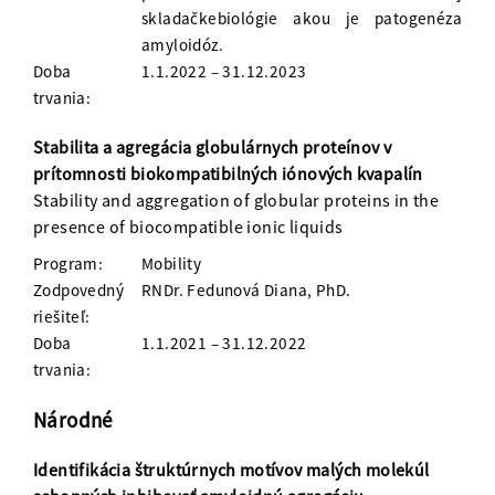
skladačkebiológie akou je patogenéza
amyloidóz.
Doba
1.1.2022 – 31.12.2023
trvania:
Stabilita a agregácia globulárnych proteínov v
prítomnosti biokompatibilných iónových kvapalín
Stability and aggregation of globular proteins in the
presence of biocompatible ionic liquids
Program:
Mobility
Zodpovedný
RNDr. Fedunová Diana, PhD.
riešiteľ:
Doba
1.1.2021 – 31.12.2022
trvania:
Národné
Identifikácia štruktúrnych motívov malých molekúl