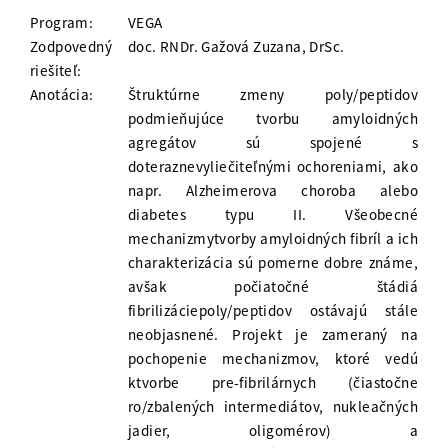
Program:
VEGA
Zodpovedný
doc. RNDr. Gažová Zuzana, DrSc.
riešiteľ:
Anotácia:
Štruktúrne zmeny poly/peptidov
podmieňujúce tvorbu amyloidných
agregátov sú spojené s
doteraznevyliečiteľnými ochoreniami, ako
napr. Alzheimerova choroba alebo
diabetes typu II. Všeobecné
mechanizmytvorby amyloidných fibríl a ich
charakterizácia sú pomerne dobre známe,
avšak počiatočné štádiá
fibrilizáciepoly/peptidov ostávajú stále
neobjasnené. Projekt je zameraný na
pochopenie mechanizmov, ktoré vedú
ktvorbe pre-fibrilárnych (čiastočne
ro/zbalených intermediátov, nukleačných
jadier, oligomérov) a