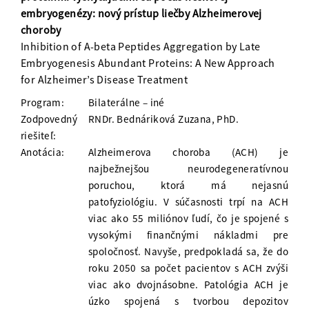
embryogenézy: nový prístup liečby Alzheimerovej
choroby
Inhibition of A-beta Peptides Aggregation by Late
Embryogenesis Abundant Proteins: A New Approach
for Alzheimer’s Disease Treatment
Program:
Bilaterálne – iné
Zodpovedný
RNDr. Bednáriková Zuzana, PhD.
riešiteľ:
Anotácia:
Alzheimerova choroba (ACH) je
najbežnejšou neurodegeneratívnou
poruchou, ktorá má nejasnú
patofyziológiu. V súčasnosti trpí na ACH
viac ako 55 miliónov ľudí, čo je spojené s
vysokými finančnými nákladmi pre
spoločnosť. Navyše, predpokladá sa, že do
roku 2050 sa počet pacientov s ACH zvýši
viac ako dvojnásobne. Patológia ACH je
úzko spojená s tvorbou depozitov