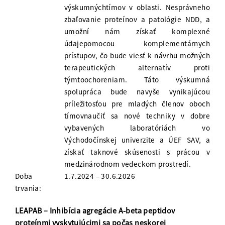
výskumnýchtímov v oblasti. Nesprávneho
zbaľovanie proteínov a patológie NDD, a
umožní nám získať komplexné
údajepomocou komplementárnych
prístupov, čo bude viesť k návrhu možných
terapeutických alternatív proti
týmtoochoreniam. Táto výskumná
spolupráca bude navyše vynikajúcou
príležitosťou pre mladých členov oboch
tímovnaučiť sa nové techniky v dobre
vybavených laboratóriách vo
Východočínskej univerzite a ÚEF SAV, a
získať taknové skúsenosti s prácou v
medzinárodnom vedeckom prostredí.
Doba
1.7.2024 – 30.6.2026
trvania:
LEAPAB – Inhibícia agregácie A-beta peptidov
proteínmi vyskytujúcimi sa počas neskorej