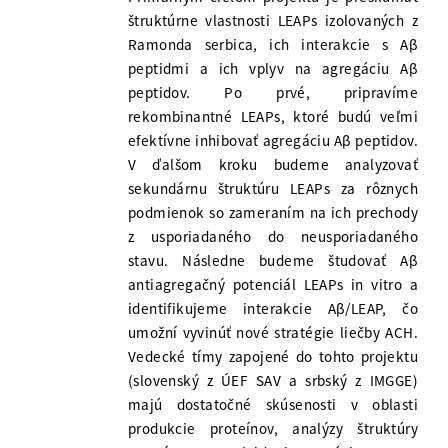
štruktúrne vlastnosti LEAPs izolovaných z
Ramonda serbica, ich interakcie s Aβ
peptidmi a ich vplyv na agregáciu Aβ
peptidov. Po prvé, pripravíme
rekombinantné LEAPs, ktoré budú veľmi
efektívne inhibovať agregáciu Aβ peptidov.
V ďalšom kroku budeme analyzovať
sekundárnu štruktúru LEAPs za rôznych
podmienok so zameraním na ich prechody
z usporiadaného do neusporiadaného
stavu. Následne budeme študovať Aβ
antiagregačný potenciál LEAPs in vitro a
identifikujeme interakcie Aβ/LEAP, čo
umožní vyvinúť nové stratégie liečby ACH.
Vedecké tímy zapojené do tohto projektu
(slovenský z ÚEF SAV a srbský z IMGGE)
majú dostatočné skúsenosti v oblasti
produkcie proteínov, analýzy štruktúry