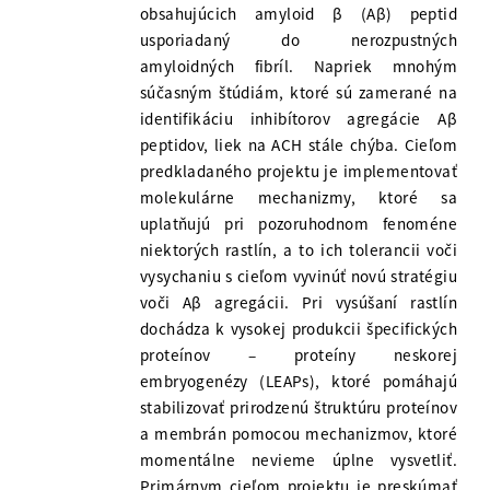
obsahujúcich amyloid β (Aβ) peptid
usporiadaný do nerozpustných
amyloidných fibríl. Napriek mnohým
súčasným štúdiám, ktoré sú zamerané na
identifikáciu inhibítorov agregácie Aβ
peptidov, liek na ACH stále chýba. Cieľom
predkladaného projektu je implementovať
molekulárne mechanizmy, ktoré sa
uplatňujú pri pozoruhodnom fenoméne
niektorých rastlín, a to ich tolerancii voči
vysychaniu s cieľom vyvinúť novú stratégiu
voči Aβ agregácii. Pri vysúšaní rastlín
dochádza k vysokej produkcii špecifických
proteínov – proteíny neskorej
embryogenézy (LEAPs), ktoré pomáhajú
stabilizovať prirodzenú štruktúru proteínov
a membrán pomocou mechanizmov, ktoré
momentálne nevieme úplne vysvetliť.
Primárnym cieľom projektu je preskúmať