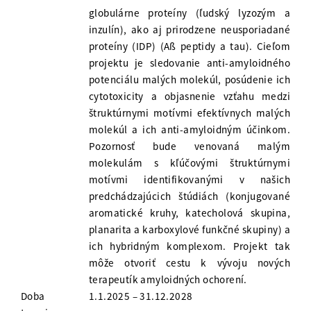
globulárne proteíny (ľudský lyzozým a
inzulín), ako aj prirodzene neusporiadané
proteíny (IDP) (Aß peptidy a tau). Cieľom
projektu je sledovanie anti-amyloidného
potenciálu malých molekúl, posúdenie ich
cytotoxicity a objasnenie vzťahu medzi
štruktúrnymi motívmi efektívnych malých
molekúl a ich anti-amyloidným účinkom.
Pozornosť bude venovaná malým
molekulám s kľúčovými štruktúrnymi
motívmi identifikovanými v našich
predchádzajúcich štúdiách (konjugované
aromatické kruhy, katecholová skupina,
planarita a karboxylové funkčné skupiny) a
ich hybridným komplexom. Projekt tak
môže otvoriť cestu k vývoju nových
terapeutík amyloidných ochorení.
Doba
1.1.2025 – 31.12.2028