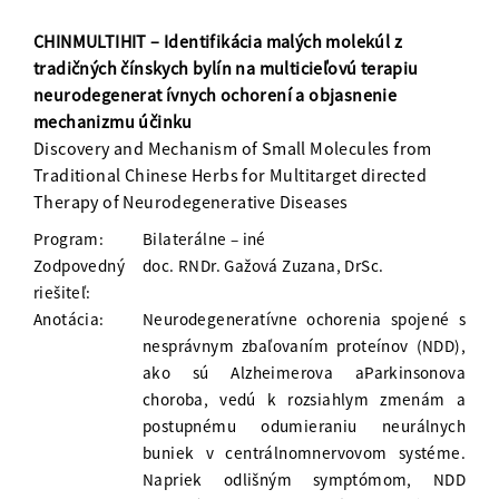
CHINMULTIHIT – Identifikácia malých molekúl z
tradičných čínskych bylín na multicieľovú terapiu
neurodegenerat ívnych ochorení a objasnenie
mechanizmu účinku
Discovery and Mechanism of Small Molecules from
Traditional Chinese Herbs for Multitarget directed
Therapy of Neurodegenerative Diseases
Program:
Bilaterálne – iné
Zodpovedný
doc. RNDr. Gažová Zuzana, DrSc.
riešiteľ:
Anotácia:
Neurodegeneratívne ochorenia spojené s
nesprávnym zbaľovaním proteínov (NDD),
ako sú Alzheimerova aParkinsonova
choroba, vedú k rozsiahlym zmenám a
postupnému odumieraniu neurálnych
buniek v centrálnomnervovom systéme.
Napriek odlišným symptómom, NDD