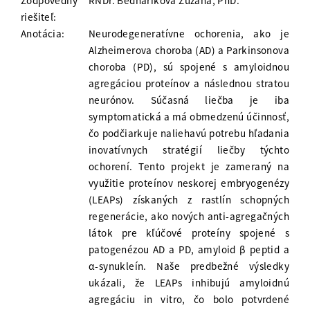
Zodpovedný
RNDr. Bednáriková Zuzana, PhD.
riešiteľ:
Anotácia:
Neurodegeneratívne ochorenia, ako je
Alzheimerova choroba (AD) a Parkinsonova
choroba (PD), sú spojené s amyloidnou
agregáciou proteínov a následnou stratou
neurónov. Súčasná liečba je iba
symptomatická a má obmedzenú účinnosť,
čo podčiarkuje naliehavú potrebu hľadania
inovatívnych stratégií liečby týchto
ochorení. Tento projekt je zameraný na
využitie proteínov neskorej embryogenézy
(LEAPs) získaných z rastlín schopných
regenerácie, ako nových anti-agregačných
látok pre kľúčové proteíny spojené s
patogenézou AD a PD, amyloid β peptid a
α-synukleín. Naše predbežné výsledky
ukázali, že LEAPs inhibujú amyloidnú
agregáciu in vitro, čo bolo potvrdené