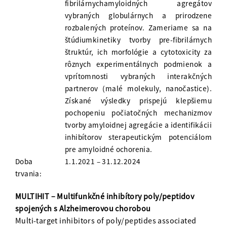
fibrilárnychamyloidných agregátov
vybraných globulárnych a prirodzene
rozbalených proteínov. Zameriame sa na
štúdiumkinetiky tvorby pre-fibrilárnych
štruktúr, ich morfológie a cytotoxicity za
rôznych experimentálnych podmienok a
vprítomnosti vybraných interakčných
partnerov (malé molekuly, nanočastice).
Získané výsledky prispejú klepšiemu
pochopeniu počiatočných mechanizmov
tvorby amyloidnej agregácie a identifikácii
inhibítorov sterapeutickým potenciálom
pre amyloidné ochorenia.
Doba
1.1.2021 – 31.12.2024
trvania:
MULTIHIT – Multifunkčné inhibítory poly/peptidov
spojených s Alzheimerovou chorobou
Multi-target inhibitors of poly/peptides associated