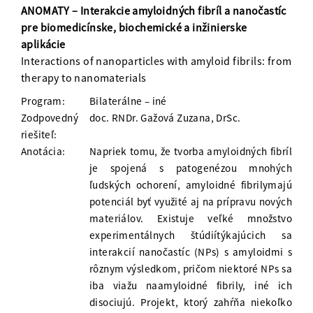
ANOMATY – Interakcie amyloidných fibríl a nanočastíc
pre biomedicínske, biochemické a inžinierske
aplikácie
Interactions of nanoparticles with amyloid fibrils: from
therapy to nanomaterials
Program:
Bilaterálne – iné
Zodpovedný
doc. RNDr. Gažová Zuzana, DrSc.
riešiteľ:
Anotácia:
Napriek tomu, že tvorba amyloidných fibríl
je spojená s patogenézou mnohých
ľudských ochorení, amyloidné fibrilymajú
potenciál byť využité aj na prípravu nových
materiálov. Existuje veľké množstvo
experimentálnych štúdiítýkajúcich sa
interakcií nanočastíc (NPs) s amyloidmi s
rôznym výsledkom, pričom niektoré NPs sa
iba viažu naamyloidné fibrily, iné ich
disociujú. Projekt, ktorý zahŕňa niekoľko