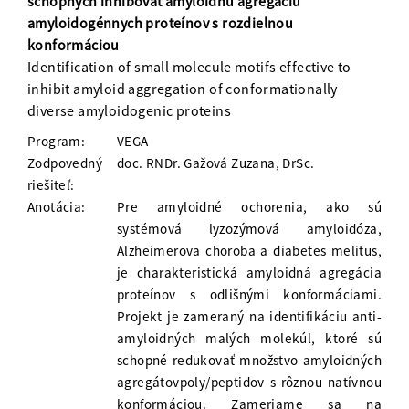
schopných inhibovať amyloidnú agregáciu
amyloidogénnych proteínov s rozdielnou
konformáciou
Identification of small molecule motifs effective to
inhibit amyloid aggregation of conformationally
diverse amyloidogenic proteins
Program:
VEGA
Zodpovedný
doc. RNDr. Gažová Zuzana, DrSc.
riešiteľ:
Anotácia:
Pre amyloidné ochorenia, ako sú
systémová lyzozýmová amyloidóza,
Alzheimerova choroba a diabetes melitus,
je charakteristická amyloidná agregácia
proteínov s odlišnými konformáciami.
Projekt je zameraný na identifikáciu anti-
amyloidných malých molekúl, ktoré sú
schopné redukovať množstvo amyloidných
agregátovpoly/peptidov s rôznou natívnou
konformáciou. Zameriame sa na