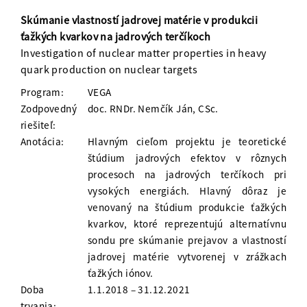
Skúmanie vlastností jadrovej matérie v produkcii
ťažkých kvarkov na jadrových terčíkoch
Investigation of nuclear matter properties in heavy
quark production on nuclear targets
Program:
VEGA
Zodpovedný
doc. RNDr. Nemčík Ján, CSc.
riešiteľ:
Anotácia:
Hlavným cieľom projektu je teoretické
štúdium jadrových efektov v rôznych
procesoch na jadrových terčíkoch pri
vysokých energiách. Hlavný dôraz je
venovaný na štúdium produkcie ťažkých
kvarkov, ktoré reprezentujú alternatívnu
sondu pre skúmanie prejavov a vlastností
jadrovej matérie vytvorenej v zrážkach
ťažkých iónov.
Doba
1.1.2018 – 31.12.2021
trvania: