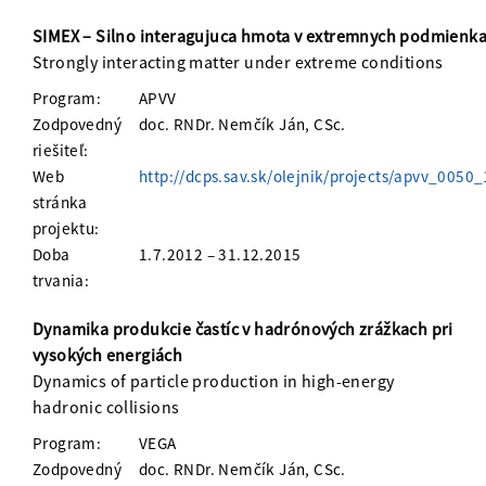
SIMEX – Silno interagujuca hmota v extremnych podmienk
Strongly interacting matter under extreme conditions
Program:
APVV
Zodpovedný
doc. RNDr. Nemčík Ján, CSc.
riešiteľ:
Web
http://dcps.sav.sk/olejnik/projects/apvv_0050_
stránka
projektu:
Doba
1.7.2012 – 31.12.2015
trvania:
Dynamika produkcie častíc v hadrónových zrážkach pri
vysokých energiách
Dynamics of particle production in high-energy
hadronic collisions
Program:
VEGA
Zodpovedný
doc. RNDr. Nemčík Ján, CSc.