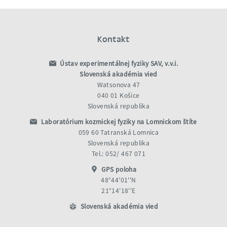
Kontakt
Ústav experimentálnej fyziky SAV, v.v.i.
Slovenská akadémia vied
Watsonova 47
040 01 Košice
Slovenská republika
Laboratórium kozmickej fyziky na Lomnickom štíte
059 60 Tatranská Lomnica
Slovenská republika
Tel.: 052/ 467 071
GPS poloha
48°44'01''N
21°14'18''E
Slovenská akadémia vied