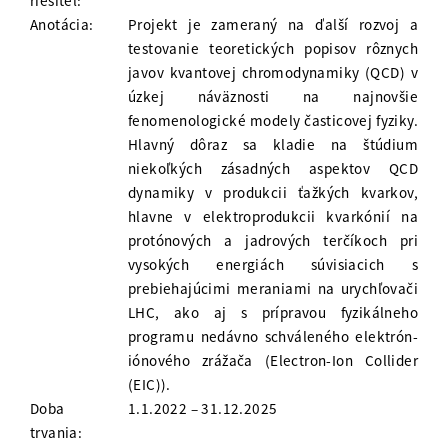
riešiteľ:
Anotácia:
Projekt je zameraný na ďalší rozvoj a
testovanie teoretických popisov rôznych
javov kvantovej chromodynamiky (QCD) v
úzkej náväznosti na najnovšie
fenomenologické modely časticovej fyziky.
Hlavný dôraz sa kladie na štúdium
niekoľkých zásadných aspektov QCD
dynamiky v produkcii ťažkých kvarkov,
hlavne v elektroprodukcii kvarkónií na
protónových a jadrových terčíkoch pri
vysokých energiách súvisiacich s
prebiehajúcimi meraniami na urychľovači
LHC, ako aj s prípravou fyzikálneho
programu nedávno schváleného elektrón-
iónového zrážača (Electron-Ion Collider
(EIC)).
Doba
1.1.2022 – 31.12.2025
trvania: