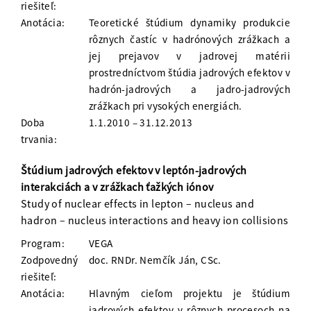
riešiteľ:
Anotácia:
Teoretické štúdium dynamiky produkcie
rôznych častíc v hadrónových zrážkach a
jej prejavov v jadrovej matérii
prostredníctvom štúdia jadrových efektov v
hadrón-jadrových a jadro-jadrových
zrážkach pri vysokých energiách.
Doba
1.1.2010 – 31.12.2013
trvania:
Štúdium jadrových efektov v leptón-jadrových
interakciách a v zrážkach ťažkých iónov
Study of nuclear effects in lepton – nucleus and
hadron – nucleus interactions and heavy ion collisions
Program:
VEGA
Zodpovedný
doc. RNDr. Nemčík Ján, CSc.
riešiteľ:
Anotácia:
Hlavným cieľom projektu je štúdium
jadrových efektov v rôznych procesoch na