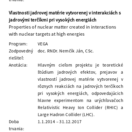
Vlastnosti jadrovej matérie vytvorenej v interakciách s
jadrovými terčíkmi pri vysokých energiách
Properties of nuclear matter created in interactions
with nuclear targets at high energies
Program:
VEGA
Zodpovedný
doc. RNDr. Nemčík Ján, CSc.
riešiteľ:
Anotácia:
Hlavným cieľom projektu je teoretické
štúdium jadrových efektov, prejavov a
vlastností jadrovej matérie vytvorenej v
rôznych reakciách na jadrových terčíkoch
pri vysokých energiách, odpovedajúcich
hlavne experimentom na urýchľovačoch
Relativistic Heavy Ion Collider (RHIC) a
Large Hadron Collider (LHC).
Doba
1.1.2014 – 31.12.2017
trvania: