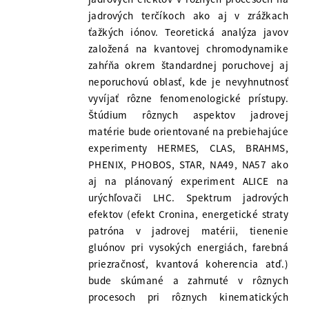
jadrových terčíkoch ako aj v zrážkach
ťažkých iónov. Teoretická analýza javov
založená na kvantovej chromodynamike
zahŕňa okrem štandardnej poruchovej aj
neporuchovú oblasť, kde je nevyhnutnosť
vyvíjať rôzne fenomenologické prístupy.
Štúdium rôznych aspektov jadrovej
matérie bude orientované na prebiehajúce
experimenty HERMES, CLAS, BRAHMS,
PHENIX, PHOBOS, STAR, NA49, NA57 ako
aj na plánovaný experiment ALICE na
urýchľovači LHC. Spektrum jadrových
efektov (efekt Cronina, energetické straty
patróna v jadrovej matérii, tienenie
gluónov pri vysokých energiách, farebná
priezračnosť, kvantová koherencia atď.)
bude skúmané a zahrnuté v rôznych
procesoch pri rôznych kinematických