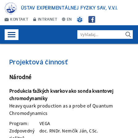
ÚSTAV EXPERIMENTÁLNEJ FYZIKY SAV, V.V.I.
KONTAKT
INTRANET
EN
Projektová činnosť
Národné
Produkcia ťažkých kvarkov ako sonda kvantovej
chromodynamiky
Heavy quark production as a probe of Quantum
Chromodynamics
Program:
VEGA
Zodpovedný
doc. RNDr. Nemčík Ján, CSc.