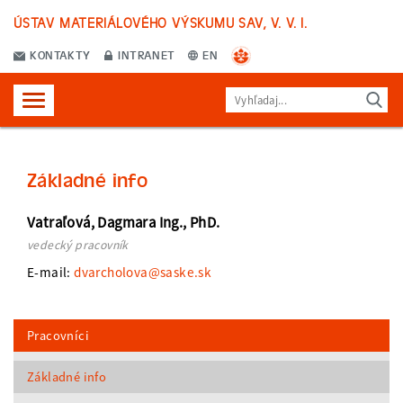
ÚSTAV MATERIÁLOVÉHO VÝSKUMU SAV, V. V. I.
KONTAKTY
INTRANET
EN
Základné info
Vatraľová, Dagmara Ing., PhD.
vedecký pracovník
E-mail:
dvarcholova@saske.sk
Pracovníci
Základné info