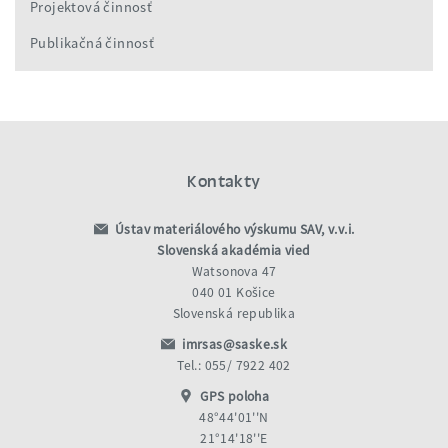
Projektová činnosť
Publikačná činnosť
Kontakty
Ústav materiálového výskumu SAV, v.v.i.
Slovenská akadémia vied
Watsonova 47
040 01 Košice
Slovenská republika
imrsas@saske.sk
Tel.: 055/ 7922 402
GPS poloha
48°44'01''N
21°14'18''E