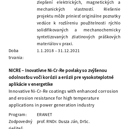
zlepšení elektrických, magnetických a
mechanických vlastností. Riešenie
projektu môže priniesť originálne poznatky
vedúce k rozšíreniu použitelnosti rýchlo
solidifikovaných a mechanochemicky
syntetizovaných zliatinových práškových
materiálov v praxi.
Doba
1.1.2018 – 31.12.2021
trvania:
NICRE – Inovatívne Ni-Cr-Re povlaky so zvýšenou
odolnosťou voči korózii a erózii pre vysokoteplotné
aplikácie v energetike
Innovative Ni-Cr-Re coatings with enhanced corrosion
and erosion resistance for high temperature
applications in power generation industry
Program:
ERANET
Zodpovedný
prof. RNDr. Dusza Ján, DrSc.
riešiteľ: