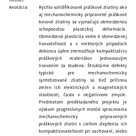
Anotácia:
Rýchlo solidifikované práškové zliatiny ako
aj mechanochemicky pripravené práškové
kovové zliatiny sa vyznačujú obmedzenou
schopnosťou plastickej deformácie.
Obmedzená plasticita vedie k obmedzenej
lisovateľnosti a v niektorých pripadoch
dokonca úplne znemožňuje kompaktizáciu
práškových materiálov jednoosovým
lisovaním za studena. Štruktúrne defekty
typické pre mechanochemicky
syntetizované zliatiny sú tiež príčinou
zmien ich elektrických a magnetických
vlastností, často v negatívnom zmysle.
Predmetom predkladaného projektu je
výskum progresívnych metód spracovania
mechanochemicky pripravených
práškových zliatin s cieľom zlepšenia ich
kompaktizovateľnosti pri zachovaní, alebo