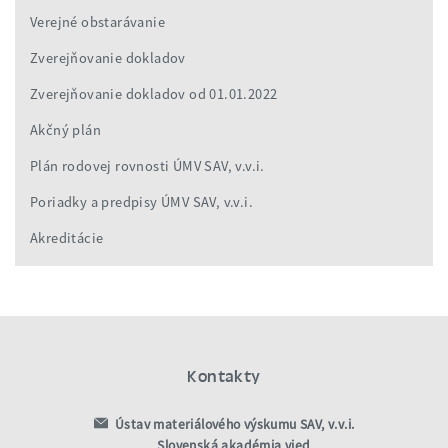
Verejné obstarávanie
Zverejňovanie dokladov
Zverejňovanie dokladov od 01.01.2022
Akčný plán
Plán rodovej rovnosti ÚMV SAV, v.v.i.
Poriadky a predpisy ÚMV SAV, v.v.i.
Akreditácie
Kontakty
Ústav materiálového výskumu SAV, v.v.i.
Slovenská akadémia vied