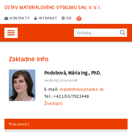
ÚSTAV MATERIÁLOVÉHO VÝSKUMU SAV, V. V. I.
KONTAKTY
INTRANET
EN
Základné info
Podobová, Mária Ing., PhD.
vedecký pracovník
E-mail:
mpodobova@saske.sk
Tel.: +421/55/7922448
Životopis
Pracovníci