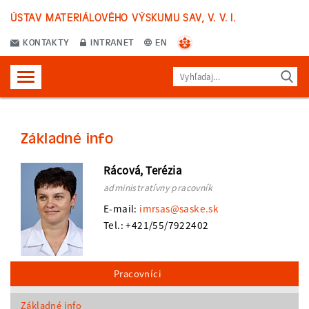
ÚSTAV MATERIÁLOVÉHO VÝSKUMU SAV, V. V. I.
KONTAKTY
INTRANET
EN
Základné info
Rácová, Terézia
administratívny pracovník
E-mail:
imrsas@saske.sk
Tel.: +421/55/7922402
Pracovníci
Základné info