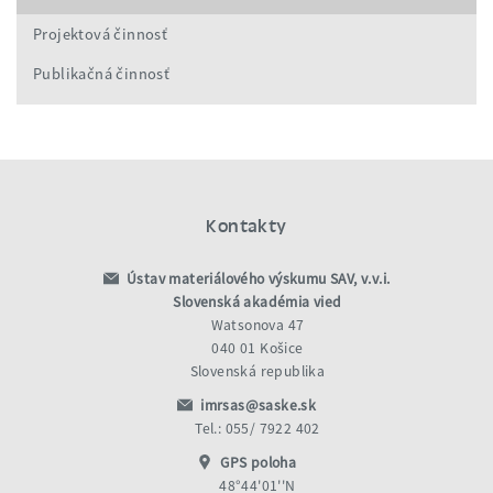
Projektová činnosť
Publikačná činnosť
Kontakty
Ústav materiálového výskumu SAV, v.v.i.
Slovenská akadémia vied
Watsonova 47
040 01 Košice
Slovenská republika
imrsas@saske.sk
Tel.: 055/ 7922 402
GPS poloha
48°44'01''N