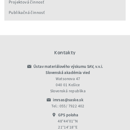
Projektová činnosť
Publikačná činnosť
Kontakty
Ústav materiálového výskumu SAV, v.v.i.
Slovenská akadémia vied
Watsonova 47
040 01 Košice
Slovenská republika
imrsas@saske.sk
Tel.: 055/ 7922 402
GPS poloha
48°44'01''N
21°14'18''E