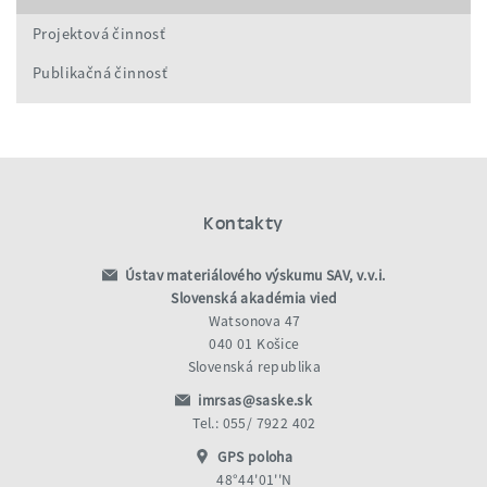
Projektová činnosť
Publikačná činnosť
Kontakty
Ústav materiálového výskumu SAV, v.v.i.
Slovenská akadémia vied
Watsonova 47
040 01 Košice
Slovenská republika
imrsas@saske.sk
Tel.: 055/ 7922 402
GPS poloha
48°44'01''N