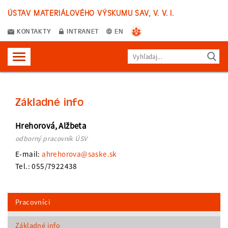
ÚSTAV MATERIÁLOVÉHO VÝSKUMU SAV, V. V. I.
KONTAKTY
INTRANET
EN
Základné info
Hrehorová, Alžbeta
odborný pracovník ÚSV
E-mail:
ahrehorova@saske.sk
Tel.: 055/7922438
Pracovníci
Základné info