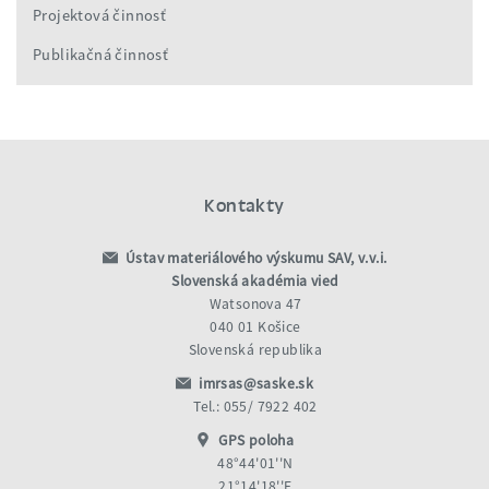
Projektová činnosť
Publikačná činnosť
Kontakty
Ústav materiálového výskumu SAV, v.v.i.
Slovenská akadémia vied
Watsonova 47
040 01 Košice
Slovenská republika
imrsas@saske.sk
Tel.: 055/ 7922 402
GPS poloha
48°44'01''N
21°14'18''E