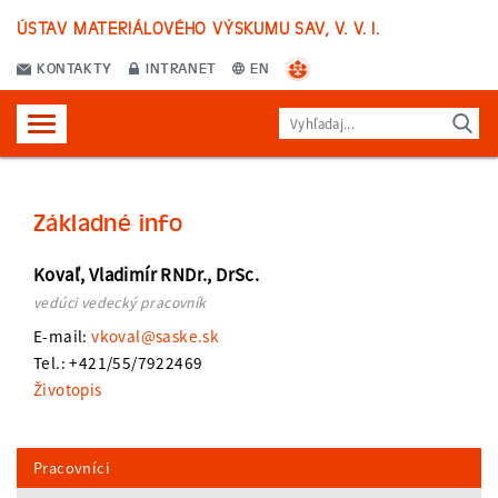
ÚSTAV MATERIÁLOVÉHO VÝSKUMU SAV, V. V. I.
KONTAKTY
INTRANET
EN
Základné info
Kovaľ, Vladimír RNDr., DrSc.
vedúci vedecký pracovník
E-mail:
vkoval@saske.sk
Tel.: +421/55/7922469
Životopis
Pracovníci