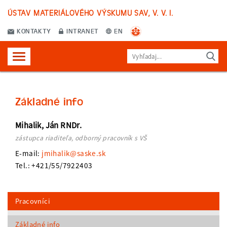
ÚSTAV MATERIÁLOVÉHO VÝSKUMU SAV, V. V. I.
KONTAKTY
INTRANET
EN
Základné info
Mihalik, Ján RNDr.
zástupca riaditeľa, odborný pracovník s VŠ
E-mail:
jmihalik@saske.sk
Tel.: +421/55/7922403
Pracovníci
Základné info