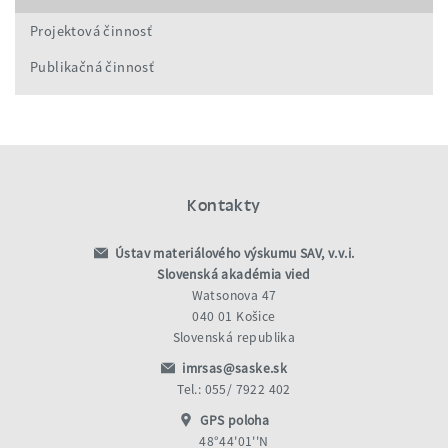
Projektová činnosť
Publikačná činnosť
Kontakty
Ústav materiálového výskumu SAV, v.v.i.
Slovenská akadémia vied
Watsonova 47
040 01 Košice
Slovenská republika
imrsas@saske.sk
Tel.: 055/ 7922 402
GPS poloha
48°44'01''N