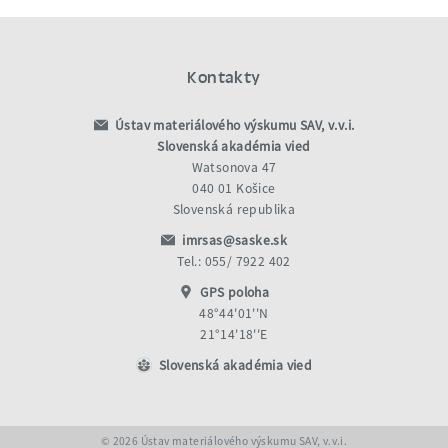
Kontakty
Ústav materiálového výskumu SAV, v.v.i.
Slovenská akadémia vied
Watsonova 47
040 01 Košice
Slovenská republika
imrsas@saske.sk
Tel.: 055/ 7922 402
GPS poloha
48°44'01''N
21°14'18''E
Slovenská akadémia vied
© 2026 Ústav materiálového výskumu SAV, v.v.i.