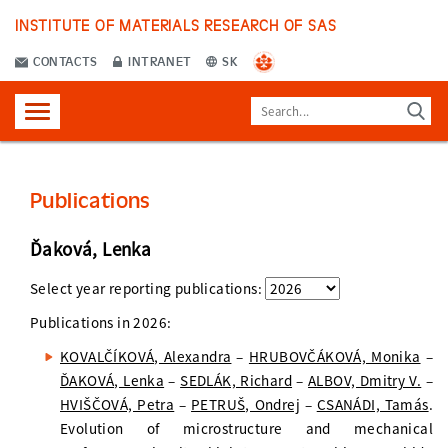
INSTITUTE OF MATERIALS RESEARCH OF SAS
CONTACTS
INTRANET
SK
Publications
Ďaková, Lenka
Select year reporting publications:
Publications in
2026
:
KOVALČÍKOVÁ, Alexandra
–
HRUBOVČÁKOVÁ, Monika
–
ĎAKOVÁ, Lenka
–
SEDLÁK, Richard
–
ALBOV, Dmitry V.
–
HVIŠČOVÁ, Petra
–
PETRUŠ, Ondrej
–
CSANÁDI, Tamás
.
Evolution of microstructure and mechanical