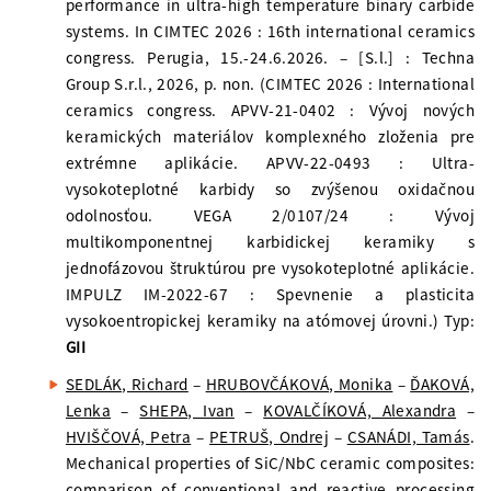
performance in ultra-high temperature binary carbide
systems. In CIMTEC 2026 : 16th international ceramics
congress. Perugia, 15.-24.6.2026. – [S.l.] : Techna
Group S.r.l., 2026, p. non. (CIMTEC 2026 : International
ceramics congress. APVV-21-0402 : Vývoj nových
keramických materiálov komplexného zloženia pre
extrémne aplikácie. APVV-22-0493 : Ultra-
vysokoteplotné karbidy so zvýšenou oxidačnou
odolnosťou. VEGA 2/0107/24 : Vývoj
multikomponentnej karbidickej keramiky s
jednofázovou štruktúrou pre vysokoteplotné aplikácie.
IMPULZ IM-2022-67 : Spevnenie a plasticita
vysokoentropickej keramiky na atómovej úrovni.) Typ:
GII
SEDLÁK, Richard
–
HRUBOVČÁKOVÁ, Monika
–
ĎAKOVÁ,
Lenka
–
SHEPA, Ivan
–
KOVALČÍKOVÁ, Alexandra
–
HVIŠČOVÁ, Petra
–
PETRUŠ, Ondrej
–
CSANÁDI, Tamás
.
Mechanical properties of SiC/NbC ceramic composites:
comparison of conventional and reactive processing