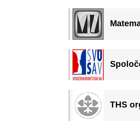
Matema
Spoloč
THS or