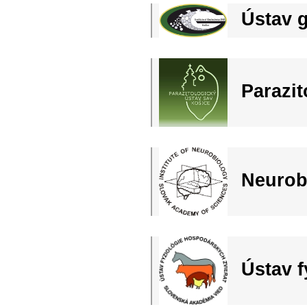
Ústav 
Parazi
Neurob
Ústav 